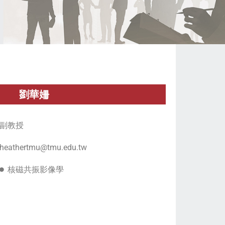
劉華姍
副教授
heathertmu@tmu.edu.tw
核磁共振影像學