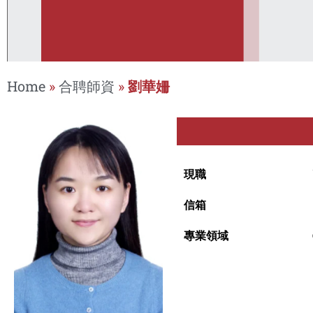
Home
»
合聘師資
»
劉華姍
現職
信箱
專業領域