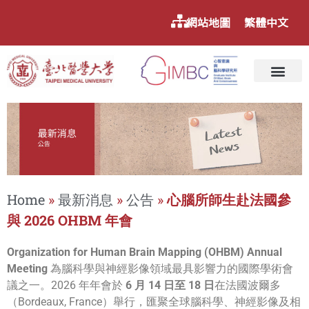
網站地圖
繁體中文
Home
»
最新消息
»
公告
»
心腦所師生赴法國參
與 2026 OHBM 年會
Organization for Human Brain Mapping (OHBM) Annual
Meeting
為腦科學與神經影像領域最具影響力的國際學術會
議之一。2026 年年會於
6 月 14 日至 18 日
在法國波爾多
（Bordeaux, France）舉行，匯聚全球腦科學、神經影像及相