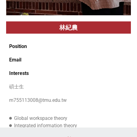
林紀農
Position
Email
Interests
碩士生
m755113008@tmu.edu.tw
Global workspace theory
Integrated information theory
Methodology of fMRI and EEG