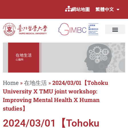
網站地圖
繁體中文
Home
»
在地生活
»
2024/03/01【Tohoku
University X TMU joint workshop:
Improving Mental Health X Human
studies】
2024/03/01【Tohoku