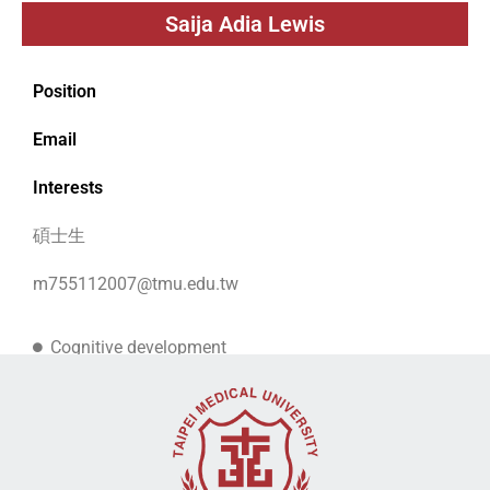
Saija Adia Lewis
Position
Email
Interests
碩士生
m755112007@tmu.edu.tw
Cognitive development
Music and the brain