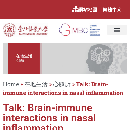
網站地圖
繁體中文
Home
»
在地生活
»
心腦所
»
Talk: Brain-
immune interactions in nasal inflammation
Talk: Brain-immune
interactions in nasal
inflammation