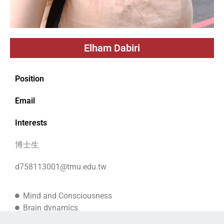
Elham Dabiri
Position
Email
Interests
博士生
d758113001@tmu.edu.tw
Mind and Consciousness
Brain dynamics
Computational neuroscience