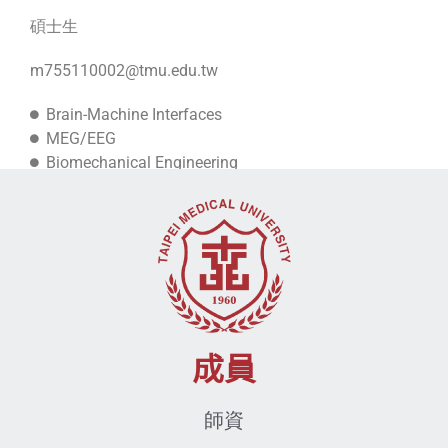
碩士生
m755110002@tmu.edu.tw
Brain-Machine Interfaces
MEG/EEG
Biomechanical Engineering
Science of Self
成員
師資