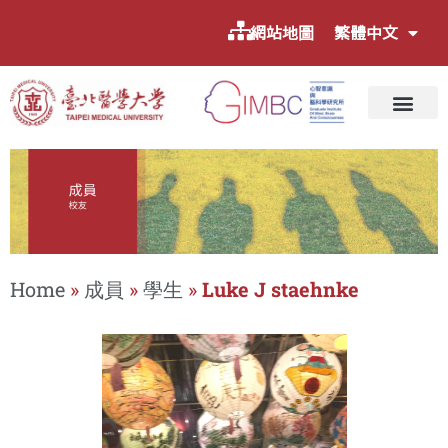
網站地圖
繁體中文
Home
»
成員
»
學生
»
Luke J staehnke