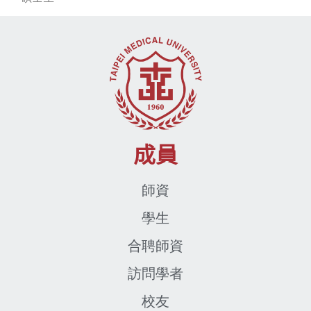
m755110009@tmu.edu.tw
成員
師資
學生
合聘師資
訪問學者
校友