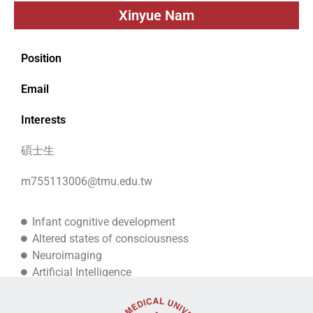
Xinyue Nam
Position
Email
Interests
碩士生
m755113006@tmu.edu.tw
Infant cognitive development
Altered states of consciousness
Neuroimaging
Artificial Intelligence
Neural networks